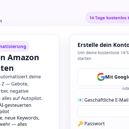
14 Tage kostenlos 
t
Erstelle dein Kont
atisierung
Um deine kostenlose 14-T
nen Amazon
starten
nten
automatisiert deine
Mit Googl
s Z — Gebote,
od
ber, negative
lles auf Autopilot.
📧 Geschäftliche E-Mail
 AI-gesteuerten
ilot
te, neue Keywords,
🔑 Passwort
ehr — alles