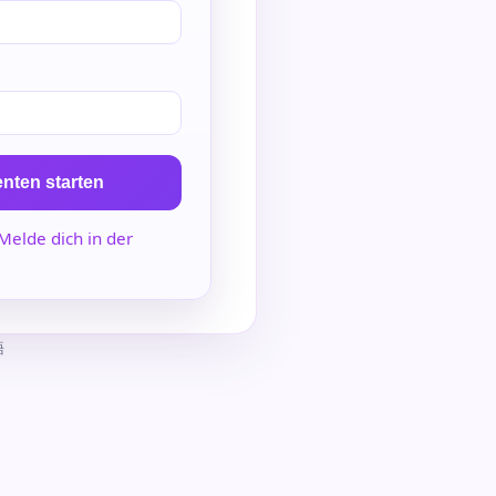
nten starten
Melde dich in der
語