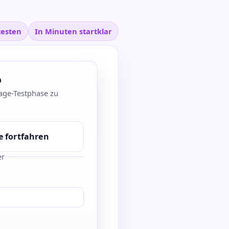
testen
In Minuten startklar
o
age-Testphase zu
e fortfahren
er