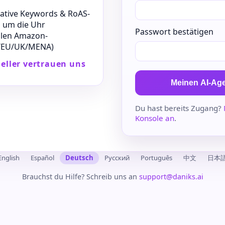
ative Keywords & RoAS-
 um die Uhr
Passwort bestätigen
allen Amazon-
S/EU/UK/MENA)
eller vertrauen uns
Meinen AI-Age
Du hast bereits Zugang?
Konsole an
.
English
Español
Deutsch
Русский
Português
中文
日本
Brauchst du Hilfe? Schreib uns an
support@daniks.ai